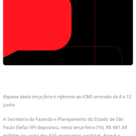
Repasse desta terça-feira é referente ao ICMS arrecado de 8 a 12
junho
A Secretaria da Fazenda e Planejamento do Estado de São
Paulo (Sefaz-SP) depositou, nesta terça-feira (16), R$ 481,88
milhões na conta dos 645 municípios paulistas. Esse é o