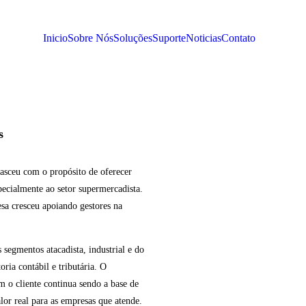
Inicio
Sobre Nós
Soluções
Suporte
Noticias
Contato
s
asceu com o propósito de oferecer
specialmente ao setor supermercadista.
sa cresceu apoiando gestores na
segmentos atacadista, industrial e do
ria contábil e tributária. O
 o cliente continua sendo a base de
lor real para as empresas que atende.