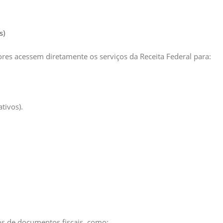
s)
es acessem diretamente os serviços da Receita Federal para:
tivos).
os de documentos fiscais, como: