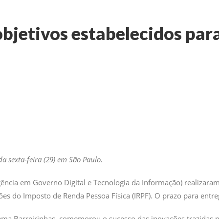
objetivos estabelecidos para
a sexta-feira (29) em São Paulo.
gência em Governo Digital e Tecnologia da Informação) realizaram 
ões do Imposto de Renda Pessoa Física (IRPF). O prazo para entr
yama Barreirinhas, comemorou o sucesso das inovações trazidas pa