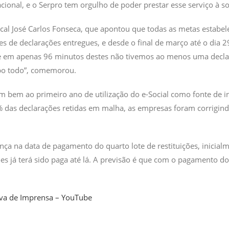
cional, e o Serpro tem orgulho de poder prestar esse serviço à s
cal José Carlos Fonseca, que apontou que todas as metas estabele
 de declarações entregues, e desde o final de março até o dia 2
 em apenas 96 minutos destes não tivemos ao menos uma declar
mpo todo”, comemorou.
bem ao primeiro ano de utilização do e-Social como fonte de i
0% das declarações retidas em malha, as empresas foram corrigi
a na data de pagamento do quarto lote de restituições, inicial
ções já terá sido paga até lá. A previsão é que com o pagamento 
iva de Imprensa – YouTube