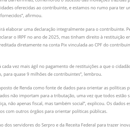
ilidades oferecidas ao contribuinte, e estamos no rumo para ter
fornecidos”, afirmou.
irá elaborar uma declaração integralmente para o contribuinte. Pe
clarar o IRPF no ano de 2025, mas tinham direito à restituição 
creditada diretamente na conta Pix vinculada ao CPF do contribuin
 cada vez mais ágil no pagamento de restituições a que o cidadã
o, para quase 9 milhões de contribuintes”, lembrou.
posto de Renda como fonte de dados para orientar as políticas púb
ados não importam para a tributação, uma vez que todos estão s
tiça, não apenas fiscal, mas também social”, explicou. Os dados es
s com outros órgãos para orientar políticas públicas.
o dos servidores do Serpro e da Receita Federal para trazer inov