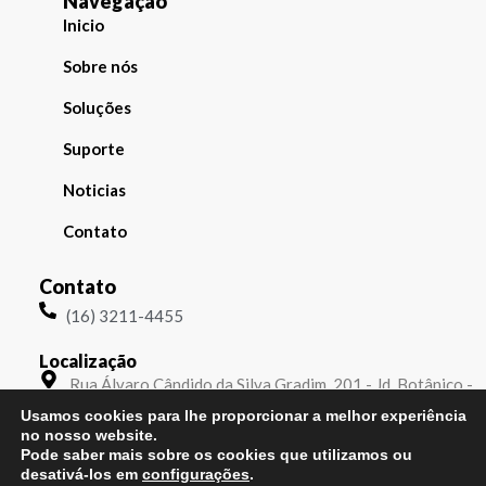
Navegação
Inicio
Sobre nós
Soluções
Suporte
Noticias
Contato
Contato
(16) 3211-4455
Localização
Rua Álvaro Cândido da Silva Gradim, 201 - Jd. Botânico -
Ribeirão Preto - SP
Usamos cookies para lhe proporcionar a melhor experiência
no nosso website.
Pode saber mais sobre os cookies que utilizamos ou
Redes socias
desativá-los em
configurações
.